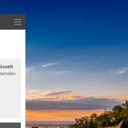
Menü
üsselt
 senden