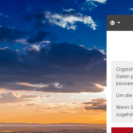
Sprach
Start
Starts
Cryptsh
Daten p
können
Um die 
Wenn Si
zugehör