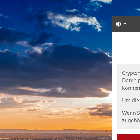
Sprach
Start
Starts
Cryptsh
Daten p
können
Um die 
Wenn Si
zugehör