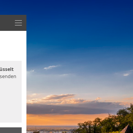
Menü
üsselt
 senden